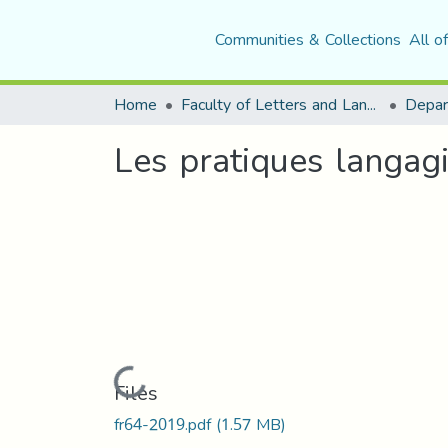
Communities & Collections
All o
Home
Faculty of Letters and Languages
Les pratiques langagi
Loading...
Files
fr64-2019.pdf
(1.57 MB)