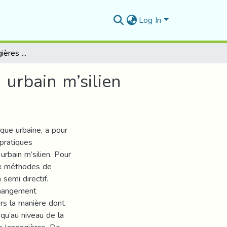
Log In
Les pratiques langagières des « jeunes » en milieu urbain m’silien
 urbain m’silien
tique urbaine, a pour
 pratiques
urbain m’silien. Pour
ux méthodes de
 semi directif.
changement
ers la manière dont
 qu’au niveau de la