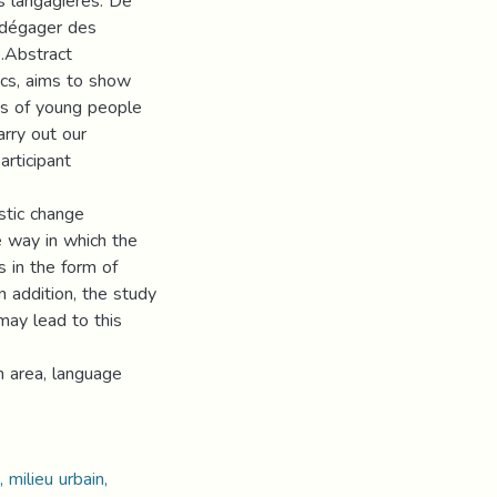
s langagières. De
e dégager des
e.Abstract
tics, aims to show
es of young people
arry out our
articipant
stic change
 way in which the
s in the form of
n addition, the study
may lead to this
n area, language
 milieu urbain,