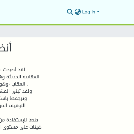
Log In
أنظ
لقد أصبحت ع
العقابية الحديثة و
العقاب ،وه .
ولقد تبنى المشر
وترجمها باست
التوقيف المؤ
طبعا للإستفادة من
هيئات على مستوى ال