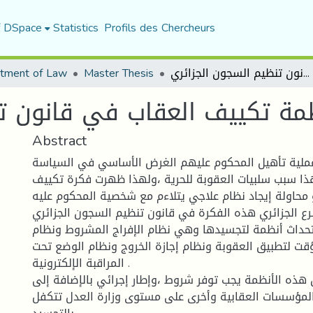
f DSpace
Statistics
Profils des Chercheurs
tment of Law
Master Thesis
أنظمة تكييف العقاب في قانون تنظيم السجون الجزائري
مة تكييف العقاب في قانون تن
Abstract
ملية تأهيل المحكوم عليهم الغرض الأساسي في السياسة
هذا سبب سلبيات العقوبة للحرية ،ولهذا ظهرت فكرة تكييف
و محاولة إيجاد نظام علاجي يتلاءم مع شخصية المحكوم عليه
ع الجزائري هذه الفكرة في قانون تنظيم السجون الجزائري
حداث أنظمة لتجسيدها وهي نظام الإفراج المشروط ونظام
قت لتطبيق العقوبة ونظام إجازة الخروج ونظام الوضع تحت
المراقبة الإلكترونية .
 هذه الأنظمة يجب توفر شروط ،وإطار إجرائي بالإضافة إلى
مؤسسات العقابية وأخرى على مستوى وزارة العدل تتكفل