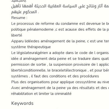
بالتجسيد.
ة آثار ونتائج على السياسة العقابية الحديثة أهمها تأهيل
المحكوم عليهم .
Resume :
Le processus de reforme du condamne est devenue le bu
politique pénalemoderne ,c est acause des effets de la p
liberté
Apparu lidéedes aménagement de la peine, c est une ten
système thérapeutique
Le législateuralgérien a adopte dans le code de l organisa
idée d aménagement dela peine et se traduire dans quat
permission de sortie , la suspension provisoire de l applic
libertéconditionnelle, le braceletélectronique , et pour bé
systèmes , il faut des conditions et des procédures
Plus des organisations pour applique cessystème au nive
Avec aménagement de la peine ya des résultats et des 
réhabilitation et limiter la criminalité
Keywords