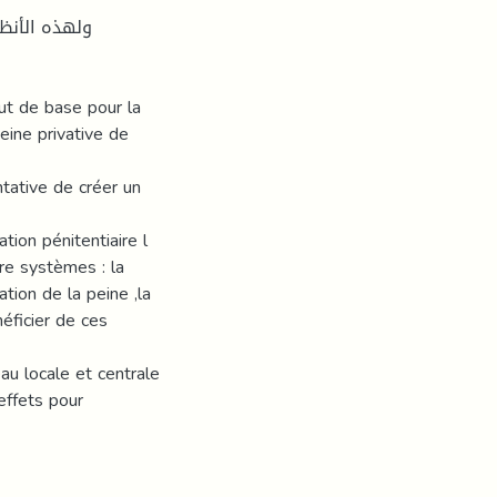
ولهذه الأنظم
t de base pour la
eine privative de
tative de créer un
tion pénitentiaire l
re systèmes : la
ation de la peine ,la
néficier de ces
au locale et centrale
effets pour