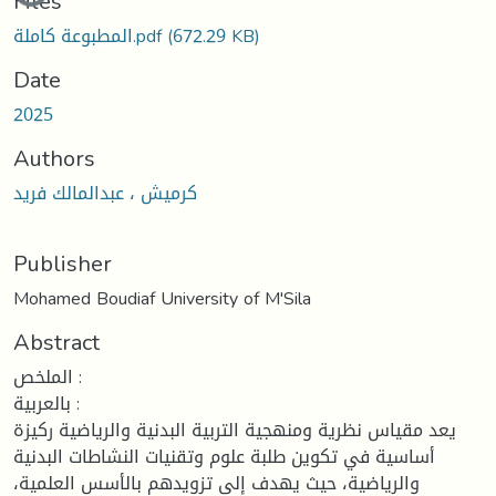
Files
المطبوعة كاملة.pdf
(672.29 KB)
Date
2025
Authors
كرميش ، عبدالمالك فريد
Publisher
Mohamed Boudiaf University of M'Sila
Abstract
الملخص :
بالعربية :
يعد مقياس نظرية ومنهجية التربية البدنية والرياضية ركيزة
أساسية في تكوين طلبة علوم وتقنيات النشاطات البدنية
والرياضية، حيث يهدف إلى تزويدهم بالأسس العلمية،