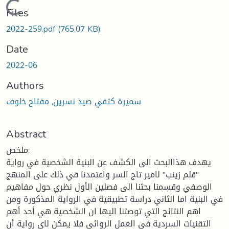
Loading...
Files
2022-259.pdf
(765.07 KB)
Date
2022-06
Authors
سميرة كتفي صيد نسرين, مفتاح خلوف
Abstract
ملخص:
يهدف هذاالبحث الى الكشف عن البنية الشخصية في رواية
"قلم زينب" لامير تاج السر واعتمدنا في ذلك على المنهج
الوصفي وقسمنا بحثنا الى فصلين الأول نظري حول مفاهيم
في البنية اما الثاني دراسة تطبيقية في الرواية المذكورة ومن
اهم النتائج التي توصتنا اليها ان الشخصية هي أحد أهم
التقنيات السردية في العمل الروائي فلا يمكن لاي رواية أن