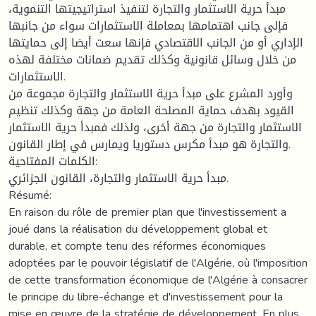
مبدأ حرية الاستثمار والتجارة لتنفيذ استراتيجيتها التنموية،
فإلى جانب اهتمامها بمعاملة الاستثمارات سواء من جانبها
الإداري أو من الجانب الاقتصادي فإنها سعت أيضا إلى حمايتها
من خلال وسائل قانونية وكذلك تقديم ضمانات مختلفة لهذه
الاستثمارات.
وأورد المشرع على مبدأ حرية الاستثمار والتجارة مجموعة من
القيود بهدف حماية المصلحة العامة من جهة وكذلك تنظيم
الاستثمار والتجارة من جهة أخرى، ولذلك فمبدأ حرية الاستثمار
والتجارة هو مبدأ مكرس دستوريا ويمارس في إطار القانون.
الكلمات المفتاحية:
مبدأ حرية الاستثمار والتجارة، القانون الجزائري.
Résumé:
En raison du rôle de premier plan que l'investissement a
joué dans la réalisation du développement global et
durable, et compte tenu des réformes économiques
adoptées par le pouvoir législatif de l'Algérie, où l'imposition
de cette transformation économique de l'Algérie à consacrer
le principe du libre-échange et d'investissement pour la
mise en œuvre de la stratégie de développement. En plus