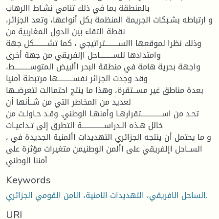
بالمنطقة بما في ذلك تنامي نشـاط االرهاب
و ارتباطه بشـبكات الجريمة المنظمة بكل أنواعها، وتعد الجزائر،
نقطة التقاء بين الدول المغاربية من
وذلك نظرا لموقعها االســـــــــتراتيجي ، كما تشـــــــــكل جهة
وامتدادها للســـــــــاحل اإلفريقي من جهة أخرى
واجهة بحرية هامة في منطقة البحر األبيض المتوســــــــــط،
وقد وجدت الجزائر نفســــــــــها مرتبطة أمنيا
بعدة مناطق غير مســتقرة، وهذا ما ينتج احتماالت لتعرضــها
لعديد من المخاطر التي من شــأنها أن
تحـد من اســــــــــــــتقرارهـا وأمنهـا الوطني. وقـد حـاولـت من
خالل هـذه الـدراســـــــــــــــة التطرق إلى تـداعيـات
، و ما يحتمل أن ينتجه الجزائري التهديدات األمنية الجديدة في
الســاحل اإلفريقي على األمن الوطنيمن متغيرات مؤثرة على
أمننا الوطني
Keywords
الساحل الافريقي، التهديدات الامنية، الامن القومي الجزائري.
URI