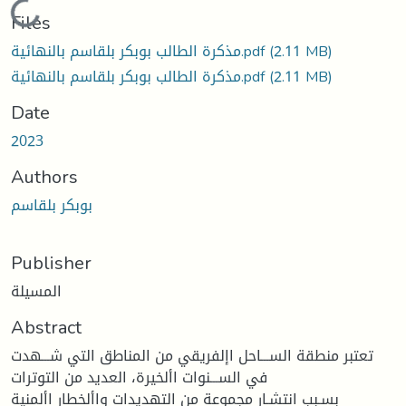
Loading...
Files
(2.11 MB)
مذكرة الطالب بوبكر بلقاسم بالنهائية.pdf
(2.11 MB)
مذكرة الطالب بوبكر بلقاسم بالنهائية.pdf
Date
2023
Authors
بوبكر بلقاسم
Publisher
المسيلة
Abstract
تعتبر منطقة الســـاحل اإلفريقي من المناطق التي شـــهدت
في الســـنوات األخيرة، العديد من التوترات
بسـبب انتشـار مجموعة من التهديدات واألخطار األمنية