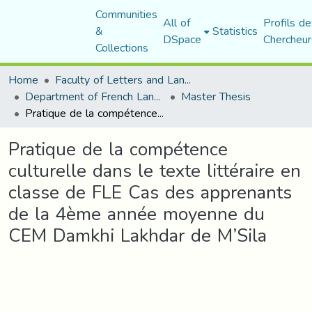
Communities
All of
Profils de
&
Statistics
DSpace
Chercheur
Collections
Home
Faculty of Letters and Languages
Department of French Language and Literature
Master Thesis
Pratique de la compétence culturelle dans le texte littéraire en classe de FLE Cas des apprenants de la 4ème année moyenne du CEM Damkhi Lakhdar de M’Sila
Pratique de la compétence
culturelle dans le texte littéraire en
classe de FLE Cas des apprenants
de la 4ème année moyenne du
CEM Damkhi Lakhdar de M’Sila