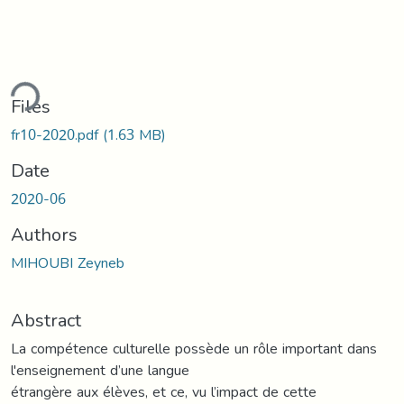
ding...
Files
fr10-2020.pdf
(1.63 MB)
Date
2020-06
Authors
MIHOUBI Zeyneb
Abstract
La compétence culturelle possède un rôle important dans
l'enseignement d’une langue
étrangère aux élèves, et ce, vu l’impact de cette