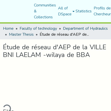
Communities
All of
Profils de
&
Statistics
DSpace
Chercheur
Collections
Home
Faculty of technology
Department of Hydraulics
Master Thesis
Étude de réseau d'AEP de la VILLE BNI LAELAM -wilaya de BBA
Étude de réseau d'AEP de la VILLE
BNI LAELAM -wilaya de BBA
ding...