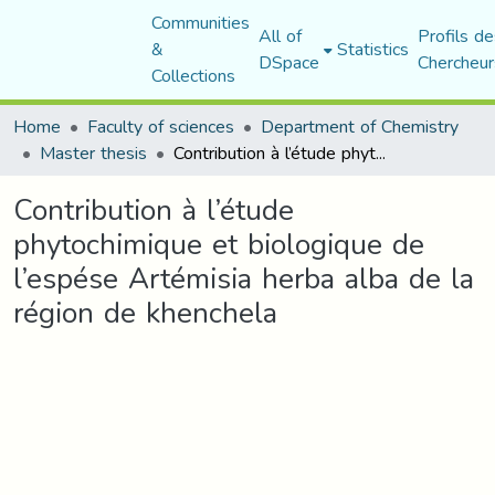
Communities
All of
Profils de
&
Statistics
DSpace
Chercheur
Collections
Home
Faculty of sciences
Department of Chemistry
Master thesis
Contribution à l’étude phytochimique et biologique de l’espése Artémisia herba alba de la région de khenchela
Contribution à l’étude
phytochimique et biologique de
l’espése Artémisia herba alba de la
région de khenchela