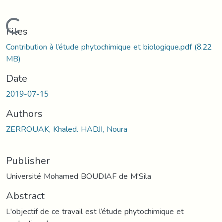
Loading...
Files
Contribution à l’étude phytochimique et biologique.pdf
(8.22
MB)
Date
2019-07-15
Authors
ZERROUAK, Khaled. HADJI, Noura
Publisher
Université Mohamed BOUDIAF de M'Sila
Abstract
L'objectif de ce travail est l’étude phytochimique et