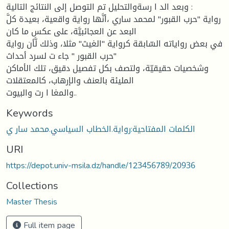
وبعد الد ا رسةوالتحليل تم التوصل إلى النتائج التالية :
رواية "حرب القبور" لمحمد ساري ،أنَّها رواية واقعية، بعيدة كلَّ
البعد عن العجائبيَّة، على عكس ما كان
في بعض رواياته السّابقة كرواية "الغيث" مثلا، وذلك لَّأن رواية
"حرب القبور " جاء ت لسرد أحداث
وشخصيات حقيقيّة، ولتصف بكل تفصيل دقيق، تلك الأماكن
المليئة بالعنف والإرهاب، كالمعتقلات
والمغا ا رت والبيوت..
Keywords
الكلمات المفتاحية:رواية.الخطاب السياسي.محمد سار ي
URI
https://depot.univ-msila.dz/handle/123456789/20936
Collections
Master Thesis
Full item page