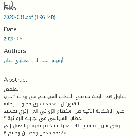
Files
2020-031.pdf
(1.96 MB)
Date
2020-06
Authors
أرفيس عبد الل, العطوي حنان
Abstract
الملخص
يتناول هذا البحث موضوع الخطاب السياسي في رواية " حرب
القبور" ل : محمد ساري محاولا الإجابة
على الإشكاية الآتية هل استطاع الرّوائي الج ا زئري تجسيد
الخطاب السياسي في تجربته الروائية ؟
وفي سبيل تحقيق تلك الغاية فقد تم تقيسم العمل إلى
مقدمة مدخل وفصلين وخاتم ة