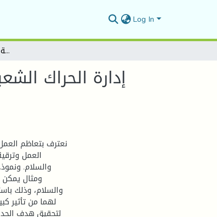
Log In
إدارة الحراك الشعبي ودوره في الحد من ظاهرة العنف في الملاعب من وجهة نظر سكان مدينة سطيف
إدارة الحراك الش
نعترف بتعاظم العمل 
العمل وترقية
والسلام. ونموذ
ومثال يمكن ال
والسلام، وذلك باست
لهما من تأثير كب
لتحقيق هدف الحد م