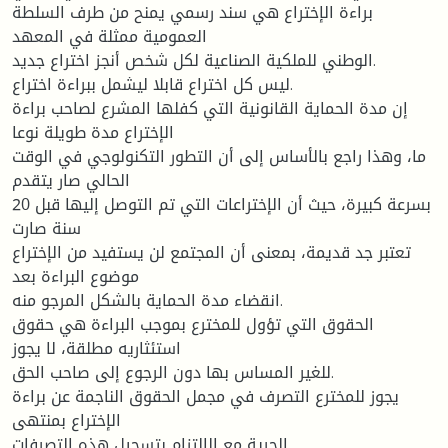
براءة الإختراع هي سند رسمي يمنح من طرف السلطة
العمومية ممثلة في المعهد
الوطني للملكية الصناعية لكل شخص أنجز اختراع جديد.
ليس كل اختراع قابلا ليشمل ببراءة اختراع.
إن مدة الحماية القانونية التي كفلها المشرع لصاحب براءة
الإختراع مدة طويلة نوعا
ما، وهذا راجع بالأساس إلى أن التطور التكنولوجي في الوقت
الحالي صار يتقدم
بسرعة كبيرة، حيث أن الإختراعات التي تم التوصل إليها قبل 20
سنة صارت
تعتبر جد قديمة، بمعنى أن المجتمع لن يستفيد من الإختراع
موضوع البراءة بعد
انقضاء مدة الحماية بالشكل المرجو منه.
الحقوق التي تؤول للمخترع بموجب البراءة هي حقوق
استئثاريه مطلقة، لا يجوز
للغير المساس بها دون الرجوع إلى صاحب الحق.
يجوز للمخترع التصرف في مجمل الحقوق الناجمة عن براءة
الإختراع بمنتهى
الحرية مع الإلتزام بتسجيل هذه التصرفات.