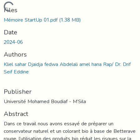
Loading...
Files
Mémoire StartUp 01.pdf
(1.38 MB)
Date
2024-06
Authors
Kliel sahar Djaidja fedwa Abdelali amel hana Rap/ Dr. Drif
Seif Eddine
Publisher
Université Mohamed Boudiaf - M’Sila
Abstract
Dans ce travail nous avons essayé de préparer un
conservateur naturel et un colorant bio à base de Betterave
rouge, l’utilisation des produits bio réduit les risques sur la