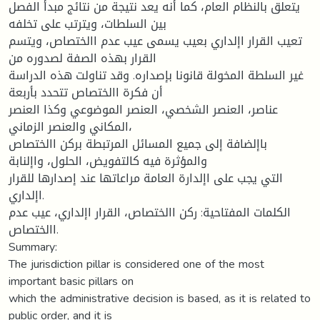
يتعلق بالنظام العام، كما أنه يعد نتيجة من نتائج مبدأ الفصل
بين السلطات، ويترتب على تخلفه
تعيب القرار اإلداري بعيب يسمى عيب عدم االختصاص، ويتسم
القرار بهذه الصفة لصدوره من
غير السلطة المخولة قانونا بإصداره. وقد تناولت هذه الدراسة
أن فكرة االختصاص تتحدد بأربعة
عناصر، العنصر الشخصي، العنصر الموضوعي وكذا العنصر
المكاني والعنصر الزماني،
باإلضافة إلى جميع المسائل المرتبطة بركن االختصاص
والمؤثرة فيه كالتفويض، الحلول، واإلنابة
التي يجب على اإلدارة العامة مراعاتها عند إصدارها للقرار
اإلداري.
الكلمات المفتاحية: ركن االختصاص، القرار اإلداري، عيب عدم
االختصاص.
Summary:
The jurisdiction pillar is considered one of the most
important basic pillars on
which the administrative decision is based, as it is related to
public order, and it is