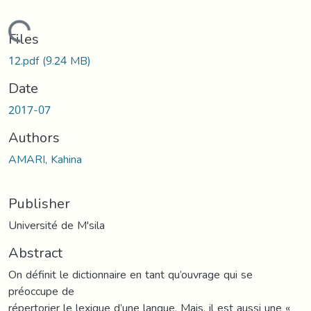
Loading...
Files
12.pdf
(9.24 MB)
Date
2017-07
Authors
AMARI, Kahina
Publisher
Université de M'sila
Abstract
On définit le dictionnaire en tant qu’ouvrage qui se
préoccupe de
répertorier le lexique d’une langue. Mais, il est aussi une «