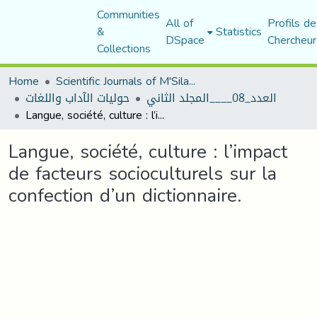
Communities
All of
Profils de
&
Statistics
DSpace
Chercheur
Collections
Home
Scientific Journals of M'Sila University
العدد_08____المجلد الثاني
حوليات الآداب واللغات
Langue, société, culture : l’impact de facteurs socioculturels sur la confection d’un dictionnaire.
Langue, société, culture : l’impact
de facteurs socioculturels sur la
confection d’un dictionnaire.