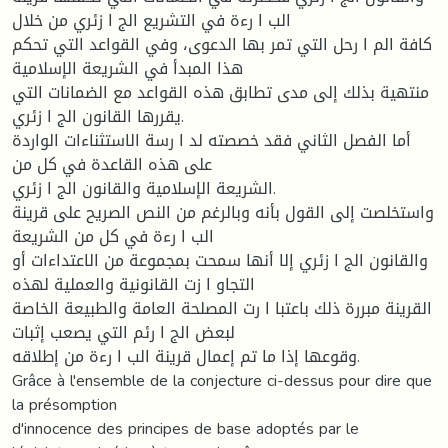
الب ا رءة في التشریع الج ا زئري من خلال
كافة الم ا رحل التي تمر بها الدعوى، وفي القواعد التي تحكم
هذا المبدأ في الشریعة الإسلامیة
منتهیة بذلك إلى مدى تطابق هذه القواعد مع الضمانات التي
یقررها القانون الج ا زئري.
أما الفصل الثاني فقد خصصته لد ا رسة الاستثناءات الواردة
على هذه القاعدة في كل من
الشریعة الإسلامیة والقانون الج ا زئري.
واستخلصت إلى القول بأنه وبالرغم من النص الصریح على قرینة
الب ا رءة في كل من الشریعة
والقانون الج ا زئري إلا أنها سمحت بمجموعة من الاعتداءات أو
التجاو ا زت القانونیة والعملیة لهذه
القرینة مبررة ذلك باعتبا ا رت المصلحة العامة والطبیعة الخاصة
لبعض الج ا رئم التي یصعب إثبات
وقوعها إذا ما تم إعمال قرینة الب ا رءة من إطلاقه.
Grâce à l'ensemble de la conjecture ci-dessus pour dire que
la présomption
d'innocence des principes de base adoptés par le