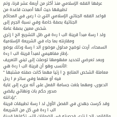
عرفها الفقه الإسلامي منذ أكثر من أربعة عشر قرنا، وتم
تطبیقها حیث أنها أصبحت قاعدة من
قواعد الفقه الجنائي الإسلامي التي ت ا رعى في المحاكم
الجنائیة بصفة خاصة وفي نسبة الجرم إلى
شخص معین بصفة عامة.
ولد ا رسة مبدأ قرینة الب ا رءة في ظل التشریع الج ا زئري
ومقارنته بما جاء في الشریعة الإسلامیة
السمحاء، أردت توضیح مدلول موضوع الد ا رسة وذلك بوضع
إطار مفاهیمي لمبدأ قرینة الب ا رءة،
وبعد تعرضي لتحدید مفهومها توصلت إلى تبني التعریف
الأنسب وهو أن قرینة الب ا رءة هي:
" معاملة الشخص المتابع ج ا زئیا مهما كانت صفته مشتبها
فیه أو متهما وفي سائر م ا رحل
الدعوى، ومهما بلغت جسامة الفعل على أنه بريء إلى غایة
صدور حكم بات ونهائي یقضي
بإدانته".
وقد كرست جهدي في الفصل الأول لد ا رسة تطبیقات قرینة
الب ا رءة في كل من الشریعة
والقانون الج ا زئري فحصرته في الضمانات التي تكفلها قرینة