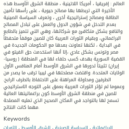
العالم : إفريقيا ، أمريكا اللاتينية ، منطقة الشرق الأوسط هذه
الأخيرة التي تربطها بها مصالح حيوية ، على رأسها تأمين
الطاقة ومصالح إستراتيجية أخرى ، وتعرف السياسة الصينية
بعدم التدخل في شؤون الدول والعمل على تبادل المصالح
والنافع بشكل متكافئ مع شركائها، وهي التي تتميز بالطابع
البراغماتي، وبقيام الثورات العربية كان للصين موقفاً متحفظاً
في البداية ، لكنها تعاونت بعدها مع الحكومات الجديدة في
مصر وتونس بشكل عادي ،إلا أنها استخدمت حق الفيتو في
القضية السورية بهدف كسب حلفاء لها في المنطقة ( روسيا-
إيران) تثبيتاً لدورها في الشرق الأوسط أمام المنافس الأول
الولايات المتحدة. واقتضت مصلحتها في ليبيا ترقب ما يصدر من
الطرفين ومحاولة المراهنة على الاحتفاظ بالطرف الرابح.
وعموما لم تؤثر الثورات العربية بعمق على التوجه الاستراتيجي
للصين في منطقة الشرق الأوسط كون براغماتيتها العالية
تسمح لها بالتواجد في المكان الصحيح الذي تمليه المصلحة
مهما كانت النتائج.
Keywords
البراغماتية ، السياسة الصينية ، الشرق الأوسط ، الثورات