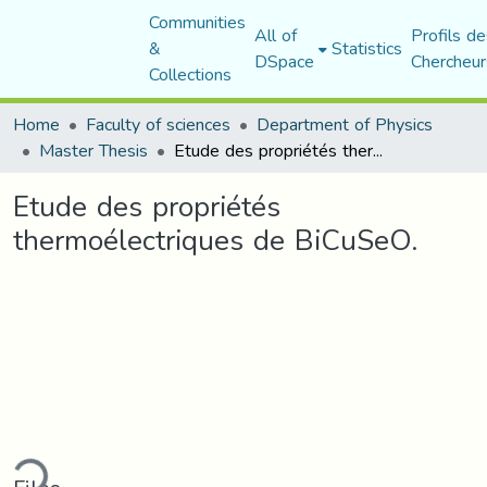
Communities
All of
Profils de
&
Statistics
DSpace
Chercheur
Collections
Home
Faculty of sciences
Department of Physics
Master Thesis
Etude des propriétés thermoélectriques de BiCuSeO.
Etude des propriétés
thermoélectriques de BiCuSeO.
ding...