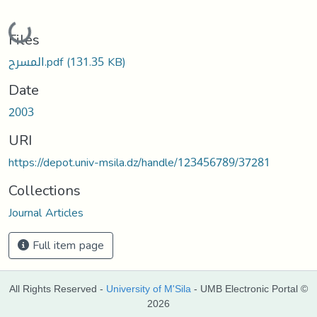
Loading...
Files
المسرح.pdf
(131.35 KB)
Date
2003
URI
https://depot.univ-msila.dz/handle/123456789/37281
Collections
Journal Articles
Full item page
All Rights Reserved -
University of M'Sila
- UMB Electronic Portal ©
2026