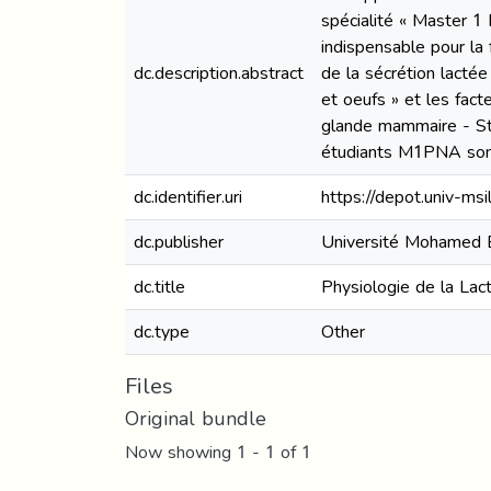
spécialité « Master 1
indispensable pour la
dc.description.abstract
de la sécrétion lactée
et oeufs » et les fact
glande mammaire - St
étudiants M1PNA sont 
dc.identifier.uri
https://depot.univ-m
dc.publisher
Université Mohamed B
dc.title
Physiologie de la Lac
dc.type
Other
Files
Original bundle
Now showing
1 - 1 of 1