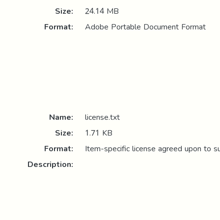
Size:
24.14 MB
Format:
Adobe Portable Document Format
Name:
license.txt
Size:
1.71 KB
Format:
Item-specific license agreed upon to s
Description: