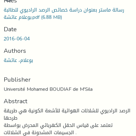
Loading...
Files
رسالة ماستر بعنوان دراسة خصائص الرصد الراديوي للطالبة
(6.88 MB)
بوعلام عائشة.pdf
Date
2016-06-04
Authors
بوعلام، عائشة
Publisher
Université Mohamed BOUDIAF de M'Sila
Abstract
الرصد الرادیوي للشلالات الھوائیة للأشعة الكونیة ھي طریقة
طرحھا
تعتمد على قیاس الحقل الكھربائي المحرض بواسطة
الجسیمات المشحونة في الشلالات .