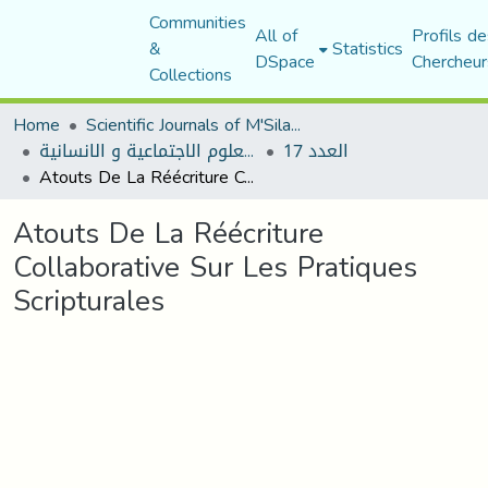
Communities
All of
Profils de
&
Statistics
DSpace
Chercheur
Collections
Home
Scientific Journals of M'Sila University
العدد 17
مجلة العلوم الاجتماعية و الانسانية
Atouts De La Réécriture Collaborative Sur Les Pratiques Scripturales
Atouts De La Réécriture
Collaborative Sur Les Pratiques
Scripturales