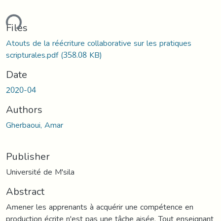
ding...
Files
Atouts de la réécriture collaborative sur les pratiques
scripturales.pdf
(358.08 KB)
Date
2020-04
Authors
Gherbaoui, Amar
Publisher
Université de M'sila
Abstract
Amener les apprenants à acquérir une compétence en
production écrite n'est pas une tâche aisée. Tout enseignant