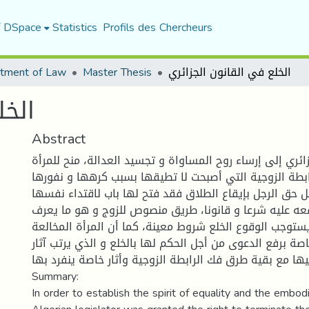
f DSpace
Statistics
Profils des Chercheurs
tment of Law
Master Thesis
الخلع في القانون الجزائري
الخل
Abstract
ائري إلى إرساء روح المساواة و تجسيد العدالة، منح للمرأة
ابطة الزوجية التي أصبحت لا تطيقها بسبب كرهها و نفورها
ل حق الرجل بإيقاع الطلاق فقد فتح لها باب لاقتداء نفسها
عه عليه شرعا و قانونا، طريق منصوص للزوج و هو ما يعرف
ويستوجب الوقوع الخلع شروط معينة، كما أن المرأة المخالعة
خاصة برفع الدعوى من أجل الحكم لها بالخلع و الذي يرتب آثار
ها مع بقية طرق فك الرابطة الزوجية وأثار خاصة ينفرد بها
Summary:
In order to establish the spirit of equality and the embod