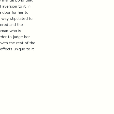
e marital bond that
aversion to it, in
 door for her to
 way stipulated for
dered and the
woman who is
rder to judge her
 with the rest of the
ffects unique to it.