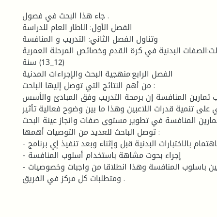
جاء هذا البحث في فصول .
الفصل الأول: الاطار العام للدراسة
وتناول الفصل الثاني: التدريب و المنافسة
الث:الصفات البدنية في كرة القدم وخصائص المرحلة العمرية
(12_13) سنة
الفصل الرابع:منهجية البحث والإجراءات المدنية
من أهم النتائج التي توصل إليها الباحث :
ب تمارين المنافسة إن برمحة التدريب وفق المبادئ والأسس
بي على تنمية قدرات اللاعبين وهذا ما بين وضوح فعالية تأثير
مارين المنافسة في تطوير مستوى صفات وانجاز عينة البحث
توصل الباحث للعديد من التوصيات أهمها :
- ضرورة الاهتمام بالاختبارات البدنية قبل وإثناء وبعد تنفيذ إي برنامج
- إجراء بحوت مشاهة باستخدام أسلوب المنافسة
- تدريب اللاعبين باسلوب المنافسة وهذا انطلاقا من واجبات وخصوصیات
ومتطلبات كل مركز في الفريق .