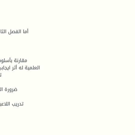
أما الفصل الث
مقارنة بأسلو
العلمية له أثر ايجا
ت