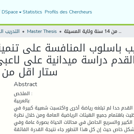
f DSpace
Statistics
Profils des Chercheurs
التدريب ال
Master Thesis
اثر طريقة التدريب باسلوب المنافسة على تنمية وتطوير بعض الصفات البدنية للاعبي كرة القدم دراسة ميدانية على لاعبي فريق اكاديمية حضنة ستار اقل من 14 سنة ولاية المسيلة
ريب باسلوب المنافسة على تنم
 القدم دراسة ميدانية على لاعب
ستار اقل من 14 سنة ولاية المسيلة
Abstract
الملخص :
بالعربية:
لقدم حدا لم تبلغه رياضة أخرى واكتسبت شعبية كبيرة في
يت باهتمام جميع الهيئات الرياضية العامة ومن خلال نظرة
الكبير والسريع الحاصل في محالات الحياة بصورة عامة وفي
شكل خاص حيث إن كل هذا التطور جاء نتيجة القدرة الفائقة