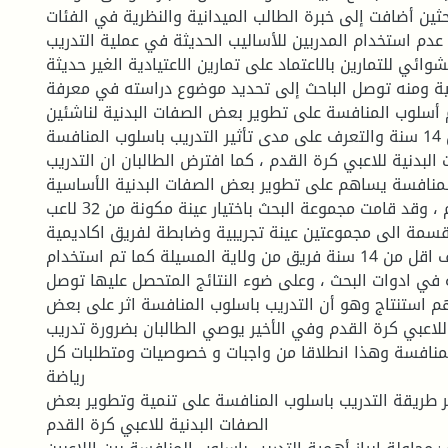
حثين أضافت إلى خبرة الطالب الميدانية والنظرية في الفئات
عدم استخدام المدربين للأساليب الحديثة في عملية التدريب
شوائي للتمارين بالاعتماد على تمارين الاعتيادية الغير حديثة
نية ومنه توصل الباحث إلى تحديد موضوع دراسته في معرفة
م أسلوب المنافسة على تطوير بعض الصفات البدنية لناشئين
كرة القدم اقل من 14 سنة والتعرف على مدى تأثير التدريب باسلوب المنافسة
بدنية للاعبي كرة القدم ، كما افترض الطالبان ان التدريب
لمنافسة يساهم على تطوير بعض الصفات البدنية الأساسية
لناشئين كرة القدم ، وقد قامت مجموعة البحث باختيار عينة مكونة من 32 لاعب
سمة الى مجموعتين عينة تجريبية وضابطة لفريق اكاديمية
حضنة ستار صنف اقل من 14 سنة فريق من ولاية المسيلة كما تم استخدام
ية في ادوات البحث ، وعلى ضوء النتائج المتحصل عليها توصل
هم استنتاج وهو أن التدريب باسلوب المنافسة اثر على بعض
للاعبي كرة القدم وفي الأخير يوصي الطالبان بضرورة تدريب
المنافسة وهذا انطلاقا من واجبات و خصوصیات ومتطلبات كل
رياضة
ثر طريقة التدريب باسلوب المنافسة على تنمية وتطوير بعض
الصفات البدنية للاعبي كرة القدم