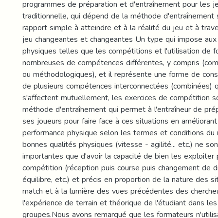
programmes de préparation et d'entraînement pour les 
traditionnelle, qui dépend de la méthode d'entraînement 
rapport simple à atteindre et à la réalité du jeu et à trav
jeu changeantes et changeantes Un type qui impose aux
physiques telles que les compétitions et l'utilisation de
nombreuses de compétences différentes, y compris (co
ou méthodologiques), et il représente une forme de con
de plusieurs compétences interconnectées (combinées) q
s'affectent mutuellement, les exercices de compétition 
méthode d'entraînement qui permet à l'entraîneur de prép
ses joueurs pour faire face à ces situations en améliorant
performance physique selon les termes et conditions du 
bonnes qualités physiques (vitesse - agilité... etc.) ne so
importantes que d'avoir la capacité de bien les exploiter
compétition (réception puis course puis changement de di
équilibre, etc.) et précis en proportion de la nature des s
match et à la lumière des vues précédentes des cherche
l'expérience de terrain et théorique de l'étudiant dans les
groupes.Nous avons remarqué que les formateurs n'utilis