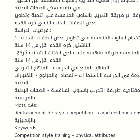
 محاولة إبراز أهمية التدريب باسلوب المنافسة بين اللاعبين
في تنمية بعض الصفات البدنية
فة اثر طريقة التدريب باسلوب المنافسة على تنمية وتطوير
بعض الصفات البدنية للاعبي كرة القدم
فرضيات الدراسة :
1- يساهم التدريب باستخدام أسلوب المنافسة على تطوير بعض الصفات البدنية
الناشئين كرة القدم اقل من 14 سنة
-2اجل التدريب باسلوب المنافسة طريقة منهجية علمية لدى الفئات الشبانية كرة
القدم اقل من 14 سنة
المنهج المتبع في الدراسة : المنهج التجريبي
مة في الدراسة :الاستمارات -المصادر والمراجع - الاختبارات
البدنية
مفتاحية :طريقة التدريب باسلوب المنافسة - الصفات البدنية
بالفرنسية
Mots clés:
dentrainement de style competition - caracteristiques ph
بالإنجليزية
Keywords:
Competition style training - physical attributes