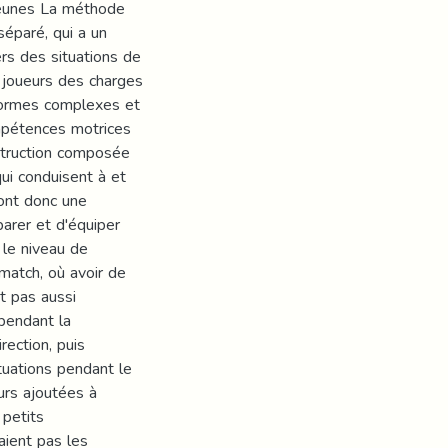
jeunes La méthode
séparé, qui a un
ers des situations de
 joueurs des charges
 formes complexes et
mpétences motrices
struction composée
ui conduisent à et
sont donc une
arer et d'équiper
 le niveau de
match, où avoir de
nt pas aussi
 pendant la
rection, puis
ituations pendant le
urs ajoutées à
 petits
aient pas les