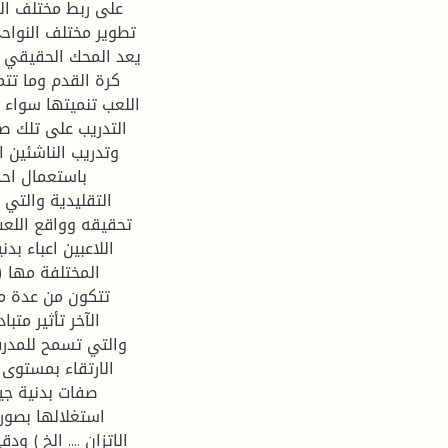
على ربط مختلف ال
تطوير مختلف النواحي
يعد المحك الحقيقي ل
كرة القدم وما تتم
اللعب تنميتها سواء 
التدريب على تلك صف
وتدريب الناشئين ا
باستعمال احد
التقليدية والتي
تحقيقه وواقع اللع
اللاعبين اعباء ب
المختلفة مها (
تتكون من عدة مه
الآخر تأثير مت
والتي تسمح للمدرب
الارتقاء بمستوى 
صفات بدنية جيد
استغلالها بصورة
الاتزان .... الخ ) 