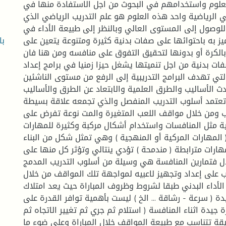
علوم واستخدامهم في البحوث من اجل الاستفادة منها في
 الرياضية واحد هذه العلوم هو علم التدريب الرياضي الذي
لوصول إلى المستوى العالي وبالنظر إلى طبيعة الأداء في
با
يز به باحتوائها على صفات بدنية كثيرة ومتنوعة يتعين على
بالكرة أو بدونها لتحقيق التفوق على منافسه ومن هنا فان
ات بدنية من اجل تنميتها يشغل حيزا زمنيا في برامج إعداد
لتي تهدف البرامج التدريبية إلى الرفع من مستوى الناشئين
ث الأساليب والطرق العلمية والابتعاد عن الطرق والأساليب
 تعتمد أسلوب التدريب المنفصل والذي تجمعه علاقة بسيطة
ب ومن خلال مواقف اللعب المتغيرة والمت نوعة تفرض على
دنية مثل المنافسات واستخدام أشكال مركبة وكثيرة للمهارات
 المهارات المركية أو المنهجية ) وهي تمثل شكل من البناء
ارات مترابطة ( مندمحة ) تؤدي ينتالي وتؤثر كل منها على
بادل فتمارين المنافسة هي وسيلة من أسلوب التدريب المدمج
 على إعداد وتجهيز لاعبيه لمواجهة تلك المواقف من خلال
الأداء البدني طبقا لشروط وظروف المباراة حيث يعد امتلاك
ة ( سرعة - رشاقة ... الخ ) ليست بأهمية توافر القدرة على
 جيدة اثناء المنافسة ( استلام ثم جري ثم تغيير الاتجاه ثم
ودقيقة تتناسب مع طبيعة المواقف خلال المباراة وعلى ضوء ما