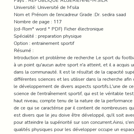
Pays : RÉPUBLIQUE ALGÉRIENNE-M’SILA
Université: Université de M’sila
Nom et Prénom de l’encadreur Grade :Dr. sedira saad
Nombre de page : 117
(cd-Rom* word * PDF) Ficher électronique
Spécialité : preparation physique
Option : entrainement sportif
Résumé :
Introduction et problème de recherche Le sport du footb
à un point qu'aucun autre sport n'a atteint, et il a acquis
dans la communauté. Il est le résultat de la capacité supé
différentes sciences et les utiliser dans la recherche afin 
le développement de divers aspects sportifs.L'une de ce
science de l'entraînement sportif, qui est le véritable tes
haut niveau, compte tenu de la nature de la performance 
de ce qui se caractérise par il contient de nombreuses qu
est divers que le jeu doive être développé, qu'il soit ave
pour atteindre la supériorité sur son concurrent.Ainsi, s'en
qualités physiques pour les développer occupe un espac