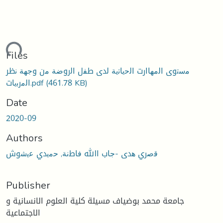
ading...
Files
ﻣﺳﺗوى اﻟﻣﻬﺎارت اﻟﺣﯾﺎﺗﯾﺔ ﻟدى طﻔل اﻟروﺿﺔ ﻣن وﺟﻬﺔ ﻧظر
(461.78 KB)
اﻟﻣرﺑﯾﺎت.pdf
Date
2020-09
Authors
ﻗﺻري ﻫدى -ﺟﺎب اﷲ ﻓﺎطﻧﺔ, ﺣﻣﯾدي ﻋﯾﺷوش
Publisher
جامعة محمد بوضياف مسيلة كلية العلوم الانسانية و
الاجتماعية