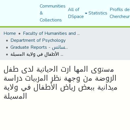
Communities
All of
Profils de
&
Statistics
DSpace
Chercheur
Collections
Home
Faculty of Humanities and Social Sciences
Department of Psychology
Graduate Reports - تقارير الليسانس
ﻣﺳﺗوى اﻟﻣﻬﺎ ارت اﻟﺣﯾﺎﺗﯾﺔ ﻟدى طﻔل اﻟروﺿﺔ ﻣن وﺟﻬﺔ ﻧظر اﻟﻣرﺑﯾﺎت دراﺳﺔ ﻣﯾداﻧﯾﺔ ﺑﺑﻌض رﯾﺎض اﻷطﻔﺎل ﻓﻲ وﻻﯾﺔ اﻟﻣﺳﯾﻠﺔ
ﻣﺳﺗوى اﻟﻣﻬﺎ ارت اﻟﺣﯾﺎﺗﯾﺔ ﻟدى طﻔل
اﻟروﺿﺔ ﻣن وﺟﻬﺔ ﻧظر اﻟﻣرﺑﯾﺎت دراﺳﺔ
ﻣﯾداﻧﯾﺔ ﺑﺑﻌض رﯾﺎض اﻷطﻔﺎل ﻓﻲ وﻻﯾﺔ
اﻟﻣﺳﯾﻠﺔ