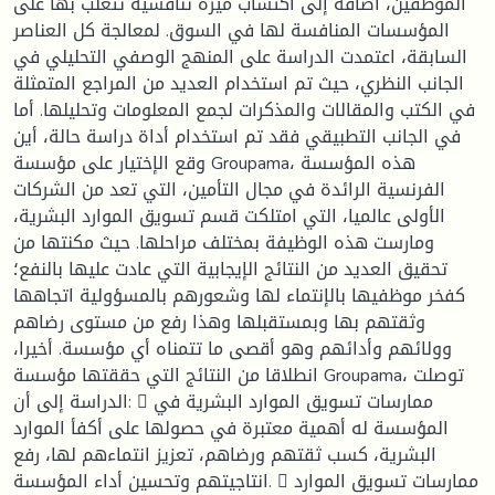
الموظفين، اضافة إلى اكتساب ميزة تنافسية تتغلب بها على
المؤسسات المنافسة لها في السوق. لمعالجة كل العناصر
السابقة، اعتمدت الدراسة على المنهج الوصفي التحليلي في
الجانب النظري، حيث تم استخدام العديد من المراجع المتمثلة
في الكتب والمقالات والمذكرات لجمع المعلومات وتحليلها. أما
في الجانب التطبيقي فقد تم استخدام أداة دراسة حالة، أين
وقع الإختيار على مؤسسة Groupama، هذه المؤسسة
الفرنسية الرائدة في مجال التأمين، التي تعد من الشركات
الأولى عالميا، التي امتلكت قسم تسويق الموارد البشرية،
ومارست هذه الوظيفة بمختلف مراحلها. حيث مكنتها من
تحقيق العديد من النتائج الإيجابية التي عادت عليها بالنفع؛
كفخر موظفيها بالإنتماء لها وشعورهم بالمسؤولية اتجاهها
وثقتهم بها وبمستقبلها وهذا رفع من مستوى رضاهم
وولائهم وأدائهم وهو أقصى ما تتمناه أي مؤسسة. أخيرا،
انطلاقا من النتائج التي حققتها مؤسسة Groupama، توصلت
الدراسة إلى أن:  ممارسات تسويق الموارد البشرية في
المؤسسة له أهمية معتبرة في حصولها على أكفأ الموارد
البشرية، كسب ثقتهم ورضاهم، تعزيز انتماءهم لها، رفع
انتاجيتهم وتحسين أداء المؤسسة.  ممارسات تسويق الموارد