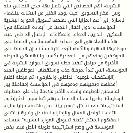
البشرية، أهم الخصائص التي يتميز بها، مدى التجانس بينه
وبين أفكار التسويق (حيث يوجد الكثير من التشابه بينهما)،
الإشارة إلى أهم المزايا التي يمنحها تسويق الموارد البشرية
للمؤسسات، دون اغفال التحدث عن أبعاده المتمثلة في؛
التمكين، التدريب، الحوافز والمكافآت، الإتصال الداخلي، حيث
هذه الأبعاد هي التي تساعد المؤسسة في الحفاظ على
موظفيها المهرة والأكفاء لأبعد فترة ممكنة. إن الحفاظ على
الموظفين ومنعهم من المغادرة بكسب ولائهم هي المرحلة
الأخيرة من مراحل تنفيذ خطة تسويق الموارد البشرية في
المؤسسة، التي تبدأ بمرحلة جذب واستقطاب الموظفين الجدد
(الإستقطاب بنوعيه؛ الداخلي والخارجي)، ثم مرحلة اختيار
أفضلهم وتعيينهم ودمجهم في المؤسسة (مفاضلة بين
المرشحين للوظيفة وانتقاء الأكثر ملاءمة بناء على متطلبات
الوظيفة)، وأخيرا مرحلة الحفاظ عليهم كما سبق الذكر(تكون
باستراتيجيات معينة مثل: توفير بيئة عمل ملائمة، مزايا مالية،
الثقة، التواصل الفعال والإحترام المتبادل..وغيرها). فتبني
المفهوم المبتكر "خطة تسويق الموارد البشرية" سيساعد
المؤسسة في وضع استراتيجية طويلة الأجل فيما يخص