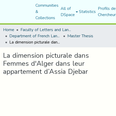
Communities
All of
Profils de
&
Statistics
DSpace
Chercheur
Collections
Home
Faculty of Letters and Languages
Department of French Language and Literature
Master Thesis
La dimension picturale dans Femmes d'Alger dans leur appartement d’Assia Djebar
La dimension picturale dans
Femmes d'Alger dans leur
appartement d’Assia Djebar