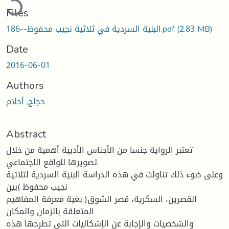
Files
(2.83 MB)
البنية السردية في ثلاثية نجيب محفوظ--186.pdf
Date
2016-06-01
Authors
حجاج, أحلام
Abstract
تعتبر الرواية جنسا من الأجناس الأدبية أهمية من خلال
تصويرها للواقع الاجتماعي.
وعلى ضوء ذلك تناولت في هذه الدراسة البنية السردية لثلاثية
نجيب محفوظ )بين
القصرين، السكرية، قصر الشوق( بغية معرفة المفاهيم
المتعلقة بالزمان والمكان
والشخصيات والإجابة عن الإشكاليات التي تطرحها هذه