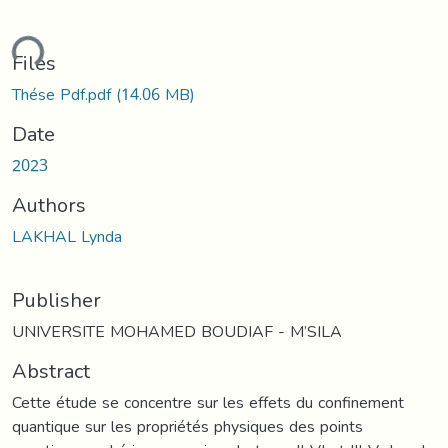
ding...
Files
Thése Pdf.pdf
(14.06 MB)
Date
2023
Authors
LAKHAL Lynda
Publisher
UNIVERSITE MOHAMED BOUDIAF - M’SILA
Abstract
Cette étude se concentre sur les effets du confinement
quantique sur les propriétés physiques des points