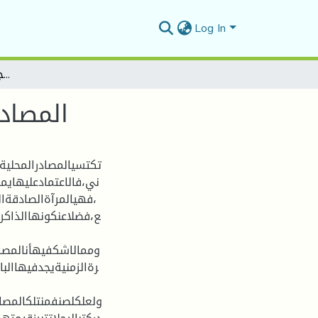
Log In
المصادرالمحلية في كتابة تاريخ الجزائرالعثماني (دراسةنماذج)
المصادر
تكتسيالمصادرالمحليةأ
ني،فالاعتمادعليهاي
،فهيالمرآةالصادقةال
ع،فضلاعنكونهاالذاكرةا
وممالاشكفيهأنالمصاد
رةالزمنيةيجدفيهاالبا
ولعلكلصنفمنتلكالمصاد