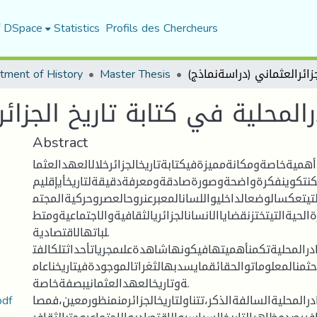
f DSpace
Statistics
Profils des Chercheurs
tment of History
Master Thesis
المحلية في كتابة تاريخ الجزائ
Abstract
هميةخاصةومكانةمميزةفيكتابةتاريخالجزائرخلالالعهدالعثما
مكنتكوينفكرةواضحةوصورةصادقةومعرفةدقيقةلتاريخأيإقليم
تيتعكسالوضعالداخليواللسانالمعبرعنروحالعصروحركيةالمجتم
لحيةالتيتختزنقضاياالانسانالجزائريالثقافيةوالاجتماعيةومتط
لباتهالاقتصادية.
رالمحليةتكمنأهميتهافيكونهاشاهدةعلىمجرياتأحداثتلكالفت
حثمنالمعلوماتوالحقائقمايسدبهالثغراتالموجودةفيتاريخناعام
ةوتاريخالعهدالعثمانيبصفةخاصة.
المصادر المحلية في كتابة تاريخ الج
رالمحليةالسالفةالذكر،تتناولتاريخالجزائرمنمنظورمعين،فمصا