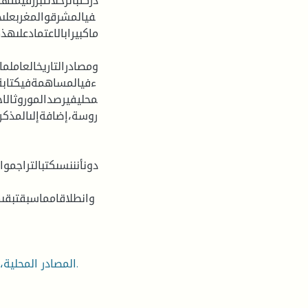
دركتبالرحلاتتبرزقيمته
فيالمشرقوالمغربعلىح
ماكبيرابالاعتمادعلىهذ
ومصادرالتاريخالعاملم
ءفيالمساهمةفيكتابةتا
محليفيرصدالموروثالاج
روسة،إضافةإلىالمذكرا
دونأنننسىكتبالتراجموا
وانطلاقامماسبقتبقىه
المصادر المحلية، الرحلة، كتب التاريخ العام والمحلي، المذكرات، السير الذاتية.