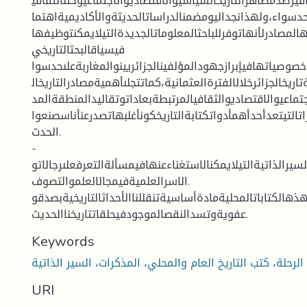
افيرصدمظاهرالتاريخالسياسيوالاقتصاديوالاجتماعيوحتىالثقافي
دسواء،ولهذانجداليومضمنالدراساتالحديثةوالأكاديميةاهتما
هالمصادرلأنهاتوفرللباحثالمعلوماتالجديدةالتيلايمكنتوظيفها
فيسياقالبحثالتاريخي
اخصوصياتهافيإبرازجهودالمؤلفينالجزائريينوالمغاربةعلىحدسوا
ريخالجزائرخلالالفترةالعثمانية،كماتتجلىأهميةمصادرالتاريخال
تماعيوالاقتصاديوالثقافيالمرتبطةبعاداتوتقاليدالمنطقةالمد
تالتيتعدأحدأهمأدواتكتابةالتاريخكونأغلبهاتصدرعنأناسصنعوا
الحدث.
-
لسيرالذاتيةالتيلايمكنالاستغناءعنهافيمسألةالتعرفعلىرجالاتو
الاسرالعلميةفيمجالالعلموالتصوف.
ذهالكتاباتالمحليةمادةأساسيةتنقللناالأحداثالتاريخيةبصدقو
عفويةوتسدالنقصالموجودفيحلقاتتاريخناالحديث.
Keywords
URI