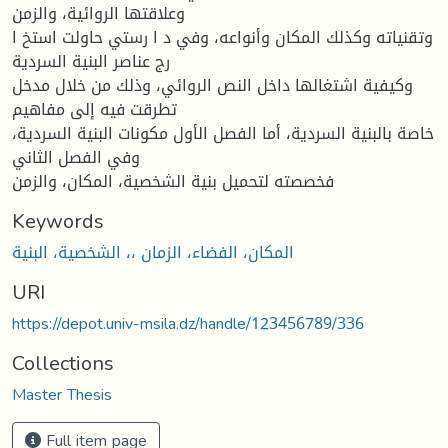
وعلاقتها الروائية، والزمن
وتقنياته وكذلك المكان وأنواعه، وفي د ا رستي حاولت استخ ا
رج عناصر البنية السردية
وكيفية اشتغالها داخل النص الروائي، وذلك من خلال مدخل
تطرقت فيه إلى مفاهيم
خاصة بالبنية السردية، أما الفصل الأول مكونات البنية السردية،
وفي الفصل الثاني
فخصصته لتحميل بنية الشخصية، المكان، والزمن
Keywords
المكان، الفضاء، الزمان ،، الشخصية، البنية
URI
https://depot.univ-msila.dz/handle/123456789/336
Collections
Master Thesis
Full item page