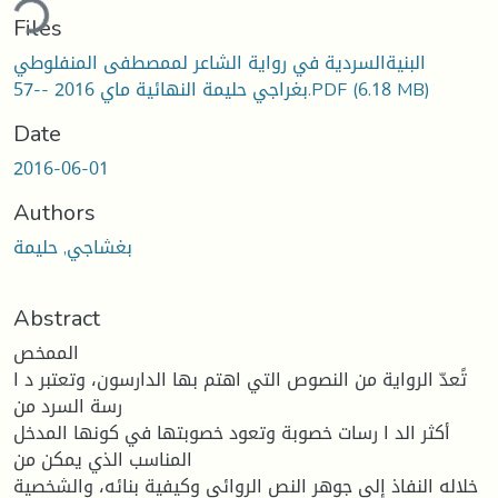
ding...
Files
البنيةالسردية في رواية الشاعر لممصطفى المنفلوطي
(6.18 MB)
بغراجي حليمة النهائية ماي 2016 --57.PDF
Date
2016-06-01
Authors
بغشاجي, حليمة
Abstract
الممخص
تًعدّ الرواية من النصوص التي اهتم بها الدارسون، وتعتبر د ا
رسة السرد من
أكثر الد ا رسات خصوبة وتعود خصوبتها في كونها المدخل
المناسب الذي يمكن من
خلاله النفاذ إلى جوهر النص الروائي وكيفية بنائه، والشخصية