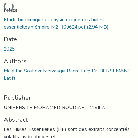
Loading...
Files
Etude biochimique et physiologique des huiles
essentielles.mémoire M2_100624.pdf
(2.94 MB)
Date
2025
Authors
Mokhtari Souheyr Merzougui Badra Enc/ Dr. BENSEMANE
Latifa
Publisher
UNIVERSITE MOHAMED BOUDIAF - M’SILA
Abstract
Les Huiles Essentielles (HE) sont des extraits concentrés,
volatils, hydrophobes et