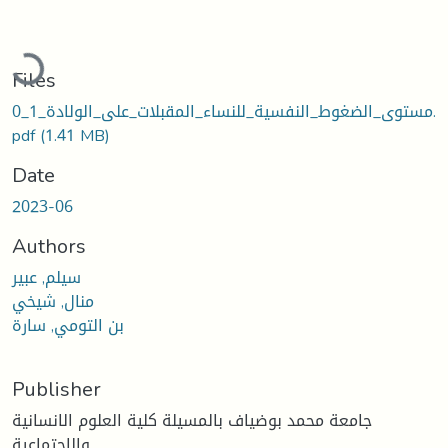
Loading...
Files
0_مستوى_الضغوط_النفسية_للنساء_المقبلات_على_الولادة_1.
pdf
(1.41 MB)
Date
2023-06
Authors
سيلم, عبير
منال, شيخي
بن التومي, سارة
Publisher
جامعة محمد بوضياف بالمسيلة كلية العلوم الانسانية
والاجتماعية