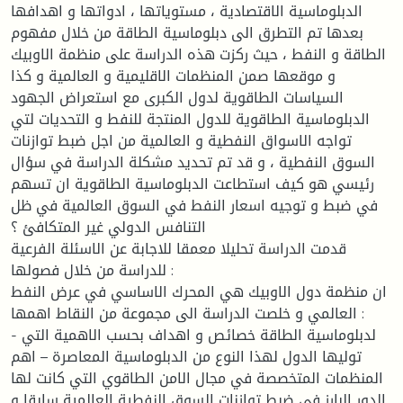
الدبلوماسية الاقتصادية ، مستوياتها ، ادواتها و اهدافها
بعدها تم التطرق الى دبلوماسية الطاقة من خلال مفهوم
الطاقة و النفط ، حيث ركزت هذه الدراسة على منظمة الاوبيك
و موقعها صمن المنظمات الاقليمية و العالمية و كذا
السياسات الطاقوية لدول الكبرى مع استعراض الجهود
الدبلوماسية الطاقوية للدول المنتجة للنفط و التحديات لتي
تواجه الاسواق النفطية و العالمية من اجل ضبط توازنات
السوق النفطية ، و قد تم تحديد مشكلة الدراسة في سؤال
رئيسي هو كيف استطاعت الدبلوماسية الطاقوية ان تسهم
في ضبط و توجيه اسعار النفط في السوق العالمية في ظل
التنافس الدولي غير المتكافئ ؟
قدمت الدراسة تحليلا معمقا للاجابة عن الاسئلة الفرعية
للدراسة من خلال فصولها :
ان منظمة دول الاوبيك هي المحرك الاساسي في عرض النفط
العالمي و خلصت الدراسة الى مجموعة من النقاط اهمها :
- لدبلوماسية الطاقة خصائص و اهداف بحسب الاهمية التي
توليها الدول لهذا النوع من الدبلوماسية المعاصرة – اهم
المنظمات المتخصصة في مجال الامن الطاقوي التي كانت لها
الدور البارز في ضبط توازنات السوق النفطية العالمية سابقا و