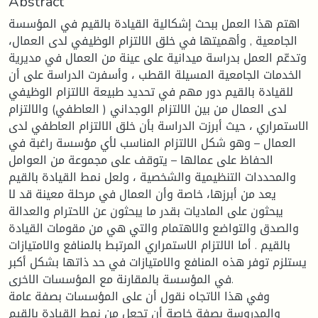
Abstract
اهتم هذا العمل ببحث إشكالية القيادة بالقيم في المؤسسة
الجامعية , وأهميتها في خلق الالتزام الوظيفي لدى العمال،
وتدعّم العمل بدراسة ميدانية على عينة من العمال في مديرية
الخدمات الجامعية المسيلة القطب ، وأسفرت الدراسة على أن
للقيادة بالقيم دور مهم في تحديد طبيعة الالتزام الوظيفي
لدى العمال من بين الالتزام الوجداني ( العاطفي) والالتزام
الاستمراري ، حيث أبرزت الدراسة بأن خلق الالتزام العاطفي لدى
العمال – وهو شكل الالتزام المناسب لأي مؤسسة راغبة في
الحفاظ على عمالها – يتوقف على مجموعة من العوامل
والمحددات التنظيمية والشخصية ، ولعل نمط القيادة بالقيم
يعد من أبرزها، خاصة وأن العمال في مرحلة معينة قد لا
يبحثون على الماديات بقدر ما يبحثون عن الاحترام والعدالة
والصدق والتواضع والاهتمام والتي هي من مقومات القيادة
بالقيم . أما الالتزام الاستمراري المرتبط بالمنافع والامتيازات
يستلزم توفر هذه المنافع والامتيازات في حد ذاتها بشكل أكبر
في المؤسسة بالمقارنة مع المؤسسات الاخرى.
وفي هذا الاتجاه نقول أن على المؤسسات بصفة عامة
والمدروسة بصفة خاصة أن تجعل من نمط القيادة بالقيم