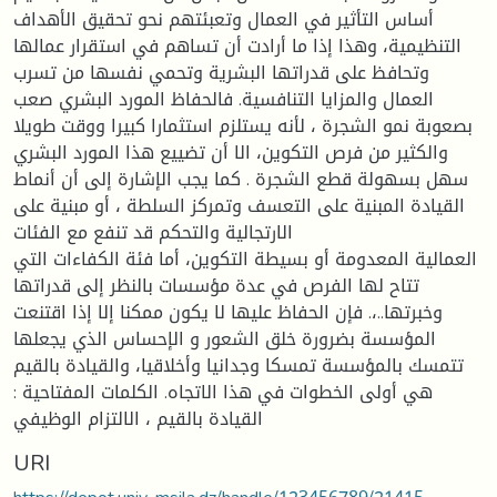
أساس التأثير في العمال وتعبئتهم نحو تحقيق الأهداف
التنظيمية، وهذا إذا ما أرادت أن تساهم في استقرار عمالها
وتحافظ على قدراتها البشرية وتحمي نفسها من تسرب
العمال والمزايا التنافسية. فالحفاظ المورد البشري صعب
بصعوبة نمو الشجرة ، لأنه يستلزم استثمارا كبيرا ووقت طويلا
والكثير من فرص التكوين، الا أن تضييع هذا المورد البشري
سهل بسهولة قطع الشجرة . كما يجب الإشارة إلى أن أنماط
القيادة المبنية على التعسف وتمركز السلطة ، أو مبنية على
الارتجالية والتحكم قد تنفع مع الفئات
العمالية المعدومة أو بسيطة التكوين، أما فئة الكفاءات التي
تتاح لها الفرص في عدة مؤسسات بالنظر إلى قدراتها
وخبرتها..،. فإن الحفاظ عليها لا يكون ممكنا إلا إذا اقتنعت
المؤسسة بضرورة خلق الشعور و الإحساس الذي يجعلها
تتمسك بالمؤسسة تمسكا وجدانيا وأخلاقيا، والقيادة بالقيم
هي أولى الخطوات في هذا الاتجاه. الكلمات المفتاحية :
القيادة بالقيم ، الالتزام الوظيفي
URI