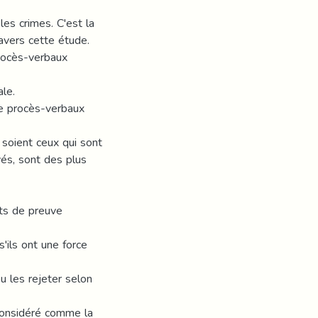
les crimes. C'est la
avers cette étude.
procès-verbaux
le.
te procès-verbaux
 soient ceux qui sont
és, sont des plus
nts de preuve
'ils ont une force
ou les rejeter selon
 considéré comme la