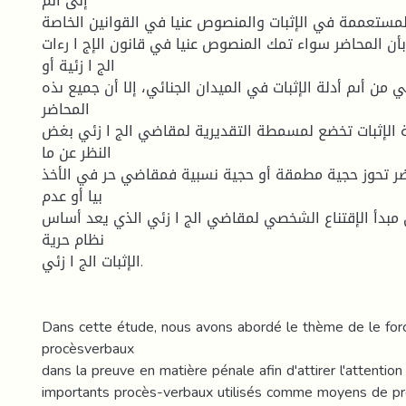
إلى أىم
المستعممة في الإثبات والمنصوص عنيا في القوانين الخاصة
أن المحاضر سواء تمك المنصوص عنيا في قانون الإج ا رءات
الج ا زئية أو
ي من أىم أدلة الإثبات في الميدان الجنائي، إلا أن جميع ىذه
المحاضر
ة الإثبات تخضع لمسمطة التقديرية لمقاضي الج ا زئي بغض
النظر عن ما
اضر تحوز حجية مطمقة أو حجية نسبية فمقاضي حر في الأخذ
بيا أو عدم
لى مبدأ الإقتناع الشخصي لمقاضي الج ا زئي الذي يعد أساس
نظام حرية
الإثبات الج ا زئي.
Dans cette étude, nous avons abordé le thème de le for
procèsverbaux
dans la preuve en matière pénale afin d'attirer l'attention
importants procès-verbaux utilisés comme moyens de pr