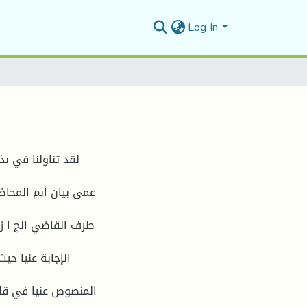
Log In
لقد تناولنا في ى
عمى بيان أىم المحا
طرف القاضي الج ا زئ
الإجابة عنيا ح
المنصوص عنيا في قانو