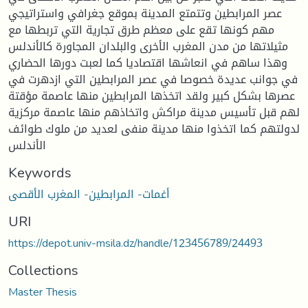
عصر المرابطين وتتمتع المدينة بموقع جغرافي واستراتيجي
مهم كونها تقع على معظم طرق تجارية التي تربطها مع
مثيلاتها من مدن المغرب الأخرى والبلدان المجاورة كالأندلس
وهذا ساهم في انعاشها اقتصاديا كما لعبت دورها الحضاري
في جوانب عديدة خصوصا في عصر المرابطين التي ازدهرت في
عصرها بشكل كبير ولقد اتخذها المرابطين منها عاصمة مؤقتة
لهم قبل تأسيس مدينة مراكش واتخاذهم منها عاصمة مركزية
لدولتهم كما اتخذوا منها مدينة منفى لعديد من ملوك طوائف
الأندلس
Keywords
أغمات- المرابطين- المغرب الأقصى
URI
https://depot.univ-msila.dz/handle/123456789/24493
Collections
Master Thesis