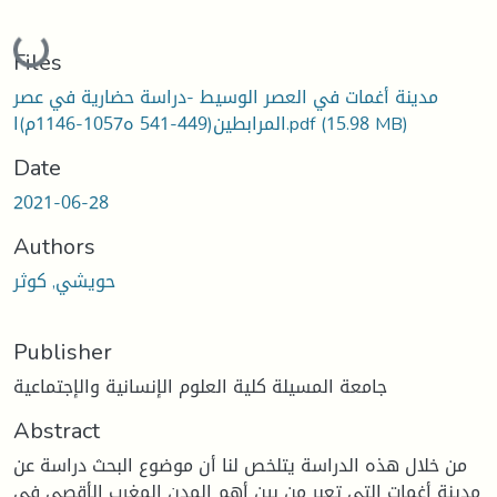
Loading...
Files
مدينة أغمات في العصر الوسيط -دراسة حضارية في عصر
(15.98 MB)
المرابطين(449-541 ه1057-1146م)ا.pdf
Date
2021-06-28
Authors
حويشي, كوثر
Publisher
جامعة المسيلة كلية العلوم الإنسانية والإجتماعية
Abstract
من خلال هذه الدراسة يتلخص لنا أن موضوع البحث دراسة عن
مدينة أغمات التي تعبر من بين أهم المدن المغرب الأقصى في