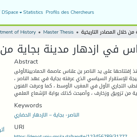
f DSpace
Statistics
Profils des Chercheurs
tment of History
Master Thesis
ناس في ازدهار مدينة بجاية من خ
Abstract
ذ إفتتاحها على يد الناصر بن علناس عاصمة الحماديينالأولى
يجة للإستقرار السياسي الذي عرفته بجاية في عهد الناصر ،
قطب التجاري الأول في المغرب الأوسط ، كما وعرفت الفنون
ية من تزويق وزخارف ، وأصبحت كذلك بوابة الإشعاع العلمي
Keywords
الناصر- بجاية – الازدهار الحضاري
URI
أثر
https://depot.univ-msila.dz/handle/123456789/31777