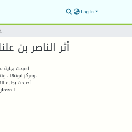
Log In
أثر الناصر بن علناس في ازدهار مدينة بجاية من خلال المصادر التاريخية
أثر الناصر بن عل
أصبحت بجاية من
،ومركز قوتها ، ونت
أصبحت بجاية ال
المعمار