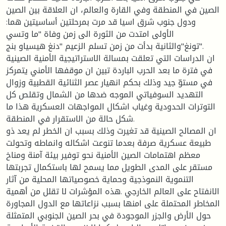
الصين في المنطقة وفي القارة والعالم، ان العلاقة بين الصين
ودول جنوب شرق اسيا قد مرت بمرحلتين أساسيتين هما:
الأولى امتدت من الثورة الى زمن وفاة "ما وتسي
تونغ"والثانية بدأت من زمن تسلم الزعيم "دنغ هيسياو بنج".
ان الدراسات التي تعلقت بمسالة الاستراتيجية الأمنية الصينية
في فترة ما بعد الحرب الباردة تبين ان موقفها الأمني يتمركز
في مستوّ جيد وذلك بحكم انهيار عصر الثنائية القطبية وزوال
التهديد السوفياتي الموجه ضدها من الشمال وتقلص كل
التوترات الحدودية وغياب اشكال المواجهات العسكرية هذا ما
شكل حالة من الاستقرار في المنطقة.
ان المصالح الصينية قد تغيرت وذلك بسبب ان الخطر لم يعد ذو
طبيعة عسكرية صرفة بعدما تنوعت اشكاله وانماطه وتحولت
معظم اهتمامات الصين الأمنية نحو توفير بيئة آمنة ومناخ
مستقر على المدى الطويل مما يسمح لها باستكمال تجربتها
التنموية النموذجية وحماية خصوصياتها المحلية من آثار
الانفتاح على العالم الخارجي .هذه المؤشرات لا تقلل من أهمية
المخاطر المحتملة على امنها بسبب نزاعاتها مع الدول المجاورة
حول الأرض والجزر الموجودة في بحر الصين الجنوبي المتمثلة