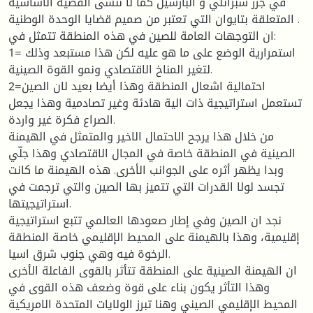
في جزر سبراتلي و البارسيل كما لا ننسى القضية الأساسية
المتعلقة بتايوان التي تعتبر من صميم قضايا الوحدة الوطنية .
ان التوجهات العامة للصين في هذه المنطقة تتمثل في:
1= استمرارية الوضع على ما هو عليه لكن هذا مستبعد وذلك
لتغير المناخ الاقتصادي ونمو القوة الصينية.
2=احتمالية اشعال المنطقة وهذا أيضا بعيد لان الصين
تستعمل استراتيجية ذات الية هادئة وغير تصادمية وهذا يجعل
الصراع فكرة غير واردة.
من خلال هذا يرجح الاحتمال الاخير والمتمثل في الهيمنة
الصينية في المنطقة خاصة في المجال الاقتصادي وهذا جلّي
وبدا يظهر أثره على الجوانب الأخرى. هذه الهيمنة ما كانت
تجسد لولا القدرات التي تتميز بها الصين والتي ترجمت في
استراتيجيتها.
نجد ان الصين وفي إطار صعودها العالمي تتبع استراتيجية
إقليمية، وهذا بالهيمنة على المحيط الإقليمي خاصة المنطقة
الرخوة فيه وهي جنوب شرق اسيا.
ان الهيمنة الصينية على المنطقة تتأثر بالقوى الفاعلة الأخرى
وهذا التأثر يكون بناء على قوة وضعف هذه القوى في
المحيط الإقليمي الصيني وهنا تبرز الولايات المتحدة الامريكية