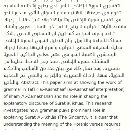
التفسيري لسورة الإخلاص. الأمر الذي يطرح إشكالية أساسية
تقوم في صيغتها النهائية مقام السؤال الآتي: ما دور النحو
في تفسير سورة الإخلاص وتأويلها؟ وقد تبين حقا، أن إدراك
مقاصد الآيات القرآنية لا يتاح إلا لمن خَبِر اللسان العربي وأمتلك
ثراءه وعرف أسراره، كما تبين أن المستوى النحوي يشكل
مسلكا للقراءة والتأويل، وأن التحليل النحوي لسورة الإخلاص
مطية لاستجلاء المعاني القرآنية وأسرار أبنيتها. ونظرا لإدراك
الزمخشري لأهمية النحو في فهم معاني التراكيب اللغوية
المشكلة لسورة الإخلاص، فقد جعل له حظا عظيما من
تفسيره، وقد تمثل ذلك في بيان عدد من الأساليب والأحكام
النحوية، منها: الإحالة الضميرية، والإعراب، والنفي، ثم التقديم
والتأخير. Abstract: This paper aims at showing the work of
grammar in Tafsir al-Kashshaaf (al-Kashshaaf interpretation)
of imam Al-Zamakhshari and his role in shaping the
explanatory discourse of Surat al ikhlas. This research
investigates how grammar plays prominent role in
explaining Surat Al-'lkhlās (The Sincerity). It is clear that
understanding the meaning of the Koranic verses requires