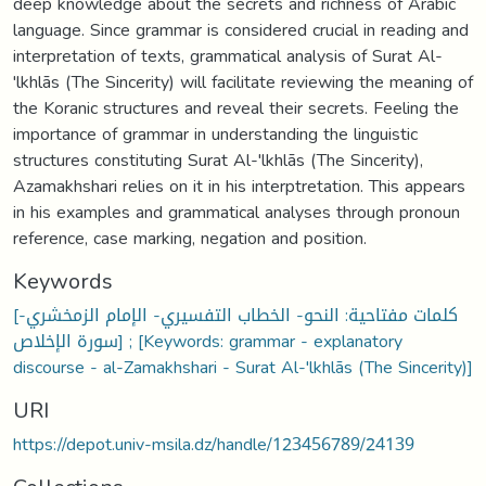
deep knowledge about the secrets and richness of Arabic
language. Since grammar is considered crucial in reading and
interpretation of texts, grammatical analysis of Surat Al-
'lkhlās (The Sincerity) will facilitate reviewing the meaning of
the Koranic structures and reveal their secrets. Feeling the
importance of grammar in understanding the linguistic
structures constituting Surat Al-'lkhlās (The Sincerity),
Azamakhshari relies on it in his interptretation. This appears
in his examples and grammatical analyses through pronoun
reference, case marking, negation and position.
Keywords
[كلمات مفتاحية: النحو- الخطاب التفسيري- الإمام الزمخشري-
سورة الإخلاص] ; [Keywords: grammar - explanatory
discourse - al-Zamakhshari - Surat Al-'lkhlās (The Sincerity)]
URI
https://depot.univ-msila.dz/handle/123456789/24139