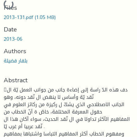
Loading...
Files
2013-131.pdf
(1.05 MB)
Date
2013-06
Authors
بلفار فضيلة
Abstract
دف هذه الدّ راسة إلى إضاءة جانب من جوانب العمل يّة ال
نّقد يّة وأساس لا ينهض ال نّقد دونه، وهو
الجانب الاصطلاحي الذي يشكّ ل ركيزة من ركائز العلوم في
حقول المعرفة المختلفة، خاصّ ة أنّ الخطاب من
المفاهيم الأكثر تداولا في ال نّقد الحديث، سواء أكان هذا ال
نّقد عربيا أم غرب يّا .
ومفهوم الخطاب أكثر المفاهيم التباسا واشتباها بمفاهيم