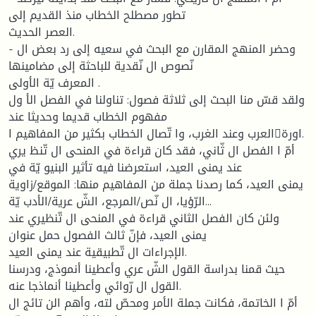
تطور مصطلح الخطاب منذ القديم إلى
العصر الحديث.
- وحضر المنهج المقارن مع البحث في سعيه إلى رد بعض ال
نّصوص ال نّقدية للباحثة إلى مضامينها
المعرف يّة الأولى .
ولقد قسّ منا البحث إلى ثلاثة فصول: تناولنا في الفصل الأ ول
مفهوم الخطاب قديما وحديثا عند
العرب وعند الغرب، وا تّصال الخطاب بكثير من المفاهيم ااورة.
أمّ ا الفصل ال ثّاني، فقد كان قراءة في المنحى ال تّنظ يري
عند يمنى العيد، استعرضنا فيه تأثير البنيو يّة في
يمنى العيد، كما رصدنا جملة من المفاهيم منها: الموقع/زاوية
الرّؤيا، ال نّص/المرجع، الشّ عرية/الأدب يّة...
ولئن كان الفصل الثاني قراءة في المنحى ال تّنظيري عند
يمنى العيد، فإنّ ثالث الفصول حمل عنوان
الإجراءات ال تّطبيقية عند يمنى العيد.
حيث قمنا بدراسة القول الشّ عري وأعطينا أنموذج، ودرسنا
القول ال رّوائي وأعطينا أنماذجا عنه.
أمّ ا الخاتمة، فكانت جملة الأمر ومحصّ لته، وأهم الن تائج ال