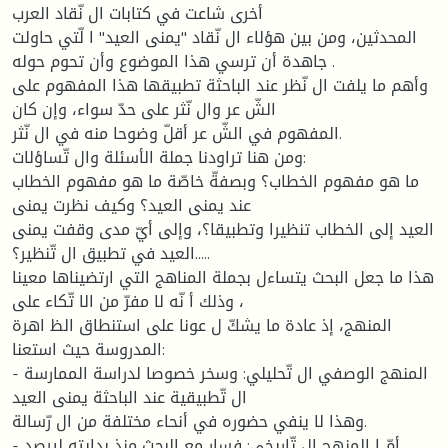
أخرى شاعت في كتابات ال نّقاد العرب
المحدثين، ومن بين هؤلاء ال نّقاد "يمنى العيد" ا لّتي حاولت
جاهدة أن ترسي هذا الموضوع وأن تحوم حوله .
وأهم ما يلفت ال نّظر عند الباحثة تطبيقها هذا المفهوم على
الشّ عر وال نّثر على حدّ سواء، وإن كان
المفهوم في الشّ عر أقلّ وضوحا منه في ال نّثر.
ومن هنا تراودنا جملة الأسئلة وال تّساؤلات:
ما هو مفهوم الخطاب؟ وبصفةّ خاصّة ما هو مفهوم الخطاب
عند يمنى العيد؟ وكيف نظرت يمنى
العيد إلى الخطاب تنظيرا وتطبيقا؟، وإلى أيّ مدى وقفت يمنى
العيد في تطبيق ال تّنظير؟.....
هذا ما جعل البحث يتساءل بجملة المناهج التي ارتضيناها معينا
، وذلك أ نّه لا مفرّ من الا تّكاء على
المنهج، إذ عادة ما يشكّ ل عونا على استنطاق الظ اهرة
المدروسة حيث استعنا:
- المنهج الوصفي ال تّحليلي: وسخر خصوصا لدراسة الممارسة
ال تّطبيقية عند الباحثة يمنى العيد
وهذا لا ينفي حضوره في أنحاء مختلفة من ال رّسالة.
- أمّ ا المنهج ال تّاريخي: فسار مع البحث منذ بدايته ليرصد