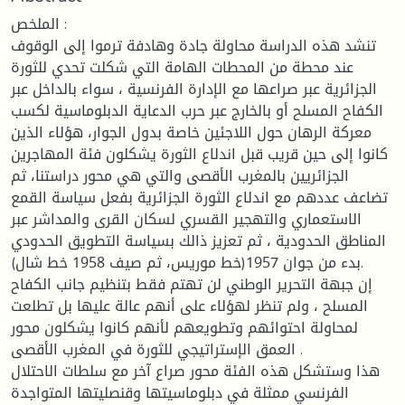
الملخص :
تنشد هذه الدراسة محاولة جادة وهادفة ترموا إلى الوقوف
عند محطة من المحطات الهامة التي شكلت تحدي للثورة
الجزائرية عبر صراعها مع الإدارة الفرنسية ، سواء بالداخل عبر
الكفاح المسلح أو بالخارج عبر حرب الدعاية الدبلوماسية لكسب
معركة الرهان حول اللاجئين خاصة بدول الجوار، هؤلاء الذين
كانوا إلى حين قريب قبل اندلاع الثورة يشكلون فئة المهاجرين
الجزائريين بالمغرب الأقصى والتي هي محور دراستنا، ثم
تضاعف عددهم مع اندلاع الثورة الجزائرية بفعل سياسة القمع
الاستعماري والتهجير القسري لسكان القرى والمداشر عبر
المناطق الحدودية ، ثم تعزيز ذالك بسياسة التطويق الحدودي
بدء من جوان 1957(خط موريس، ثم صيف 1958 خط شال).
إن جبهة التحرير الوطني لن تهتم فقط بتنظيم جانب الكفاح
المسلح ، ولم تنظر لهؤلاء على أنهم عالة عليها بل تطلعت
لمحاولة احتوائهم وتطويعهم لأنهم كانوا يشكلون محور
العمق الإستراتيجي للثورة في المغرب الأقصى .
هذا وستشكل هذه الفئة محور صراع آخر مع سلطات الاحتلال
الفرنسي ممثلة في دبلوماسيتها وقنصليتها المتواجدة