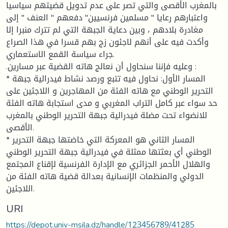
بالمغرب الأقصى والتي تصر على عدم تدويل قضيتهم سياسيا
واعتبارهم رعايا " مسلمين فرنسيين" دفعهم " العنف " إلى
مغادرة بلادهم ، وبين دعاية الجبهة التي لم تترك منبرا إلا
وأكدت فيه على أنهم لاجئون زج بهم قسرا في هذا الصراع
جراء سياسة القمع الاستعماري.
.وعليه فإننا سنحاول أن نعالج هاته القضية عبر مسارين :
* المسار الأول: نحاول فيه تتبع ورصد نشاط فيدرالية جبهة
التحرير الوطني مع هاته الفئة من المهاجرين و اللاجئين على
حد سواء عبر كامل التراب المغربي و مدى استجابة هاته الفئة
للانضواء تحت مضلة فيدرالية جبهة التحرير الوطني بالمغرب
الأقصى.
* المسار الثاني هو المعركة التي خاضتها جبهة التحرير
الوطني أي بعثتها ممثلة في فيدرالية جبهة التحرير الوطني
والهلال الأحمر الجزائري مع الإدارة الفرنسية لإقناع المجتمع
الدولي والمنظمات الإنسانية بعدالة قضية هاته الفئة من
اللاجئين.
URI
https://depot.univ-msila.dz/handle/123456789/41285