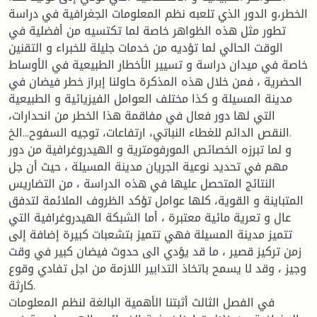
الخطر،و الدور الذي تلعبه نظم المعلومات الجغرافية في دراسة
تطور مثل هذه الظواهر خاصة لما تكتسيه من أفضلية في
الوقت الحالي لما تؤديه من خدمات جليلة للخبراء و التقنين
خاصة في ميدان دراسة و تسيير الأخطار الطبيعية في الأوساط
الحضرية ، فمن خلال هذه المذكرة حاولنا إبراز خطر فيضان في
مدينة المسيلة و كذا مختلف العوامل الفيزيائية و الطبيعية
التي لها دور فعال في مفاقمة هذا الخطر من انحدارات،
النقص الدائم للغطاء النباتي، ارتفاعات، توجيه السفوح...الخ.
و لما تبرزه الخصائص المورفومترية و الهيدروغرافية من دور
مهم في تحديد نوعية الجريان مدينة المسيلة ، حيث أن جل
النتائج المتحصل عليها في هذه الدراسة ، من التضاريس
المتباينة و القوية، كلها عوامل تؤكد الظروف الملائمة لتدفق
عال و تعرية مائية معتبرة ، أما الشبكة الهيدروغرافية التي
تتميز مدينة المسيلة فهي تتميز بتشعبات كبيرة إضافة إلى
زمن تركيز قصير ، ما قد يؤدي الى حدوث فيضان كبير في وقت
وجيز ، وقد لا يسمح باتخاذ التدابير اللازمة من اجل تفادي وقوع
كارثة.
في الفصل الثالث أثبتنا الأهمية البالغة لنظم المعلومات