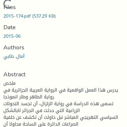
Loading...
Files
2015-174.pdf
(537.29 KB)
Date
2015-06
Authors
أمال, طابي
Abstract
ملخص
یدرس ھذا العمل الواقعیة في الروایة العربیة الجزائریة في
روایة الطاھر وطار انموذجا.
تسعى ھذه الدراسة في روایة الزلزال، أن تجسد التحولات
الزراعیة التي حدثت في الجزائر لابالشكل
السیاسي التھریجي المباشر نبل حاولت أن تكشف عن خلفیة
الصراعات الدائرة على الساحة محاولا أن