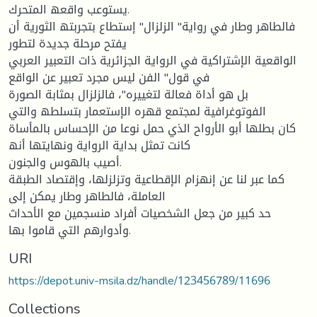
یستوعب واقعھ المتحرك.
فالطاھر وطار في روایة" الزلزال" إستطاع بتجربتھ الثوریة أن
یفتح مرحلة جدیدة لتطور
الواقعیة الإشتراكیة في الروایة الجزائریة ذات التعبیر العربي
في قول" الفن لیس مجرد تعبیر عن الواقع
بل ھو أداة فعالة لتغییره"، فالزلزال بمثابة الصورة
الفوتوغرافیة لمجتمع قھره الإستعمار بتسلطھ والتي
كان بطلھا أبو الأرواح الذي حمل نوعا من الإحساس بالمأساة
كانت تمثل بدایة الروایة ونھایتھا أنھ
أصیب بالھوس والجنون.
كما عبر لنا عن إنھزام الإقطاعیة وتزلزلھا، وإقتصاد الطبقة
العاملة، فالطاھر وطار یمكن إلى
حد كبیر من جعل الشخصیات أفراد منسجمین مع الأحداث
وأدوارھم التي قاموا بھا.
URI
https://depot.univ-msila.dz/handle/123456789/11696
Collections