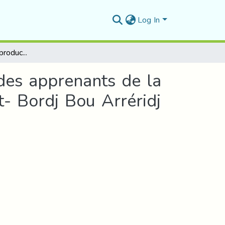
Log In
Le texte narratif en production écrite en FLE Cas des apprenants de la 3ème AS. Lycée « Abdelafi Boudiaf » Ain Taghrout- Bordj Bou Arréridj
 des apprenants de la
- Bordj Bou Arréridj