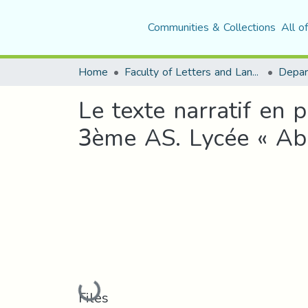
Communities & Collections
All o
Home
Faculty of Letters and Languages
Le texte narratif en 
3ème AS. Lycée « Abd
Loading...
Files