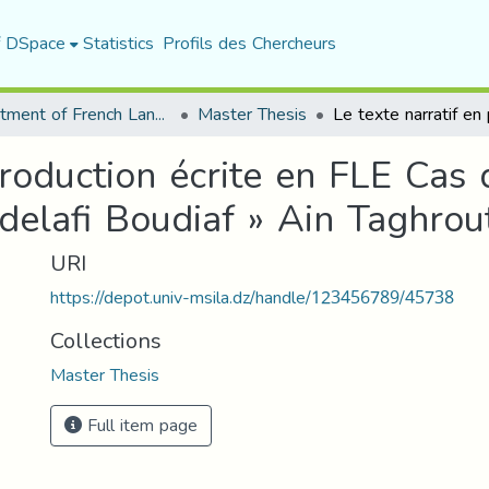
f DSpace
Statistics
Profils des Chercheurs
Department of French Language and Literature
Master Thesis
production écrite en FLE Cas
elafi Boudiaf » Ain Taghrout
URI
https://depot.univ-msila.dz/handle/123456789/45738
Collections
Master Thesis
Full item page