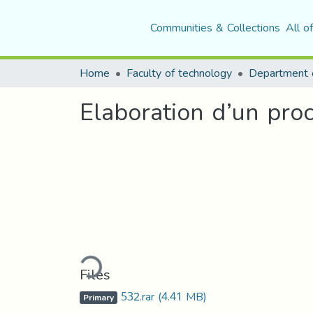
Communities & Collections
All o
Home
Faculty of technology
Elaboration d’un pr
Loading...
Files
532.rar
(4.41 MB)
Primary