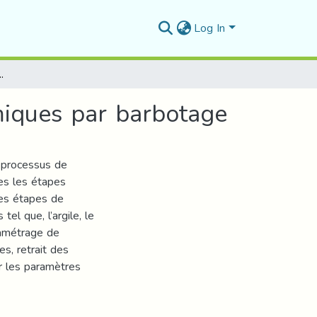
Log In
 moulage des céramiques par barbotage
miques par barbotage
n processus de
es les étapes
les étapes de
el que, l’argile, le
ramétrage de
s, retrait des
r les paramètres