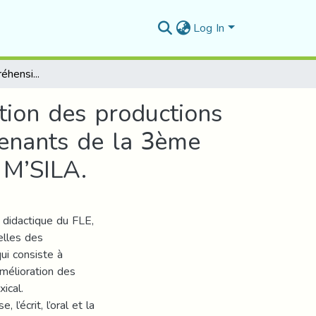
Log In
L’impact de la compréhension orale sur l’amélioration des productions écrites « Réutilisation du lexique. » : Cas des apprenants de la 3ème année moyenne du C.E.M Ibn-Hani El Andaloussi/ M’SILA.
tion des productions
prenants de la 3ème
 M’SILA.
 didactique du FLE,
elles des
ui consiste à
amélioration des
ical.
’écrit, l’oral et la