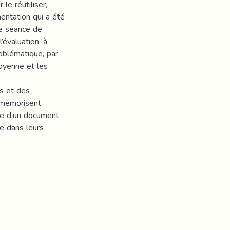
le réutiliser,
mentation qui a été
ne séance de
’évaluation, à
roblématique, par
oyenne et les
es et des
 mémorisent
e d’un document
ce dans leurs