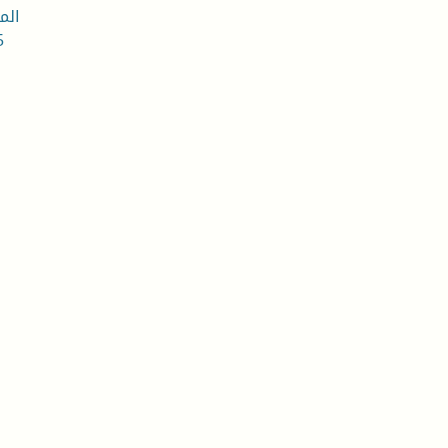
الم
5