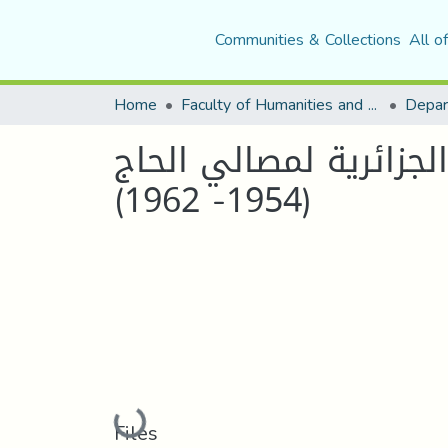
Communities & Collections
All o
Home
Faculty of Humanities and Social Sciences
Depar
لجزائرية لمصالي الحاج
(1954- 1962)
Loading...
Files