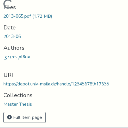
Loading...
Files
2013-065.pdf
(1.72 MB)
Date
2013-06
Authors
سهام حميدي
URI
https://depot.univ-msila.dz/handle/123456789/17635
Collections
Master Thesis
Full item page