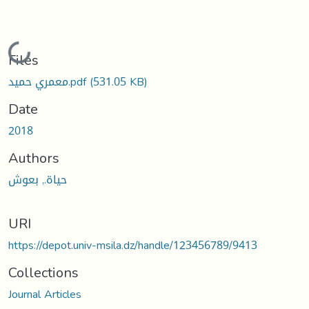
Loading...
Files
معمري حميد.pdf
(531.05 KB)
Date
2018
Authors
حياة., بعوش
URI
https://depot.univ-msila.dz/handle/123456789/9413
Collections
Journal Articles